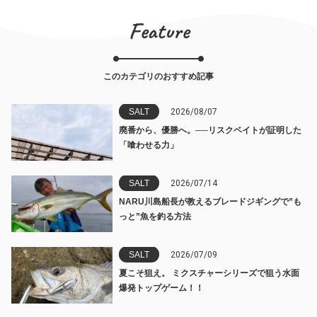
Feature
このカテゴリのおすすめ記事
SALT
2026/08/07
廃番から、優勝へ。──リスクベイトが証明した
「喰わせる力」
SALT
2026/07/14
NARU川島船長が教えるブレードジギングで”も
っと”魚を釣る方法
SALT
2026/07/09
夏こそ狙え。 ミクスチャーシリーズで狙う水面
爆発トップゲーム！！