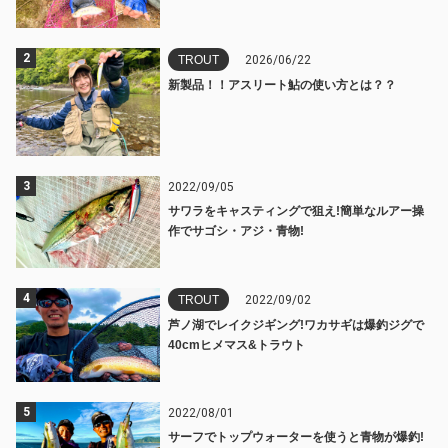
2
TROUT
2026/06/22
新製品！！アスリート鮎の使い方とは？？
3
2022/09/05
サワラをキャスティングで狙え!簡単なルアー操
作でサゴシ・アジ・青物!
4
TROUT
2022/09/02
芦ノ湖でレイクジギング!ワカサギは爆釣ジグで
40cmヒメマス&トラウト
5
2022/08/01
サーフでトップウォーターを使うと青物が爆釣!