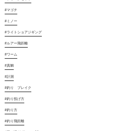
#マゴチ
#ミノー
#ライトショアジギング
#ルアー飛距離
#ワーム
#真鯛
#計測
#釣り ブレイク
#釣り投げ方
#釣り方
#釣り飛距離