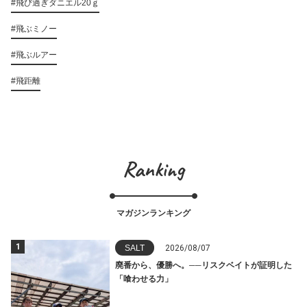
#飛び過ぎダニエル20ｇ
#飛ぶミノー
#飛ぶルアー
#飛距離
Ranking
マガジンランキング
1
SALT
2026/08/07
廃番から、優勝へ。──リスクベイトが証明した
「喰わせる力」