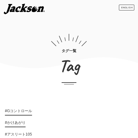
ENGLISH
タグ一覧
Tag
#Gコントロール
#かけあがり
#アスリート105