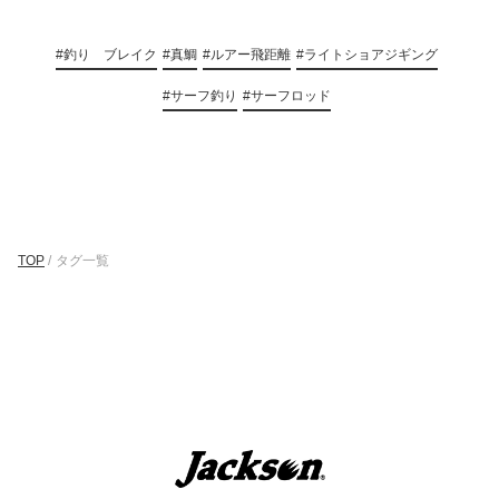
#釣り ブレイク
#真鯛
#ルアー飛距離
#ライトショアジギング
#サーフ釣り
#サーフロッド
TOP
/
タグ一覧