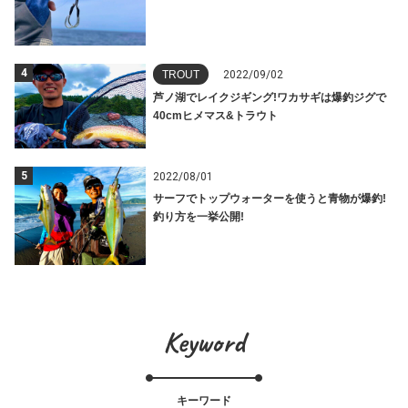
4
TROUT
2022/09/02
芦ノ湖でレイクジギング!ワカサギは爆釣ジグで
40cmヒメマス&トラウト
5
2022/08/01
サーフでトップウォーターを使うと青物が爆釣!
釣り方を一挙公開!
Keyword
キーワード