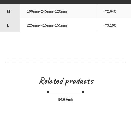
M
190mm×245mm×120mm
¥2,640
L
225mm×415mm×155mm
¥3,190
Related products
関連商品