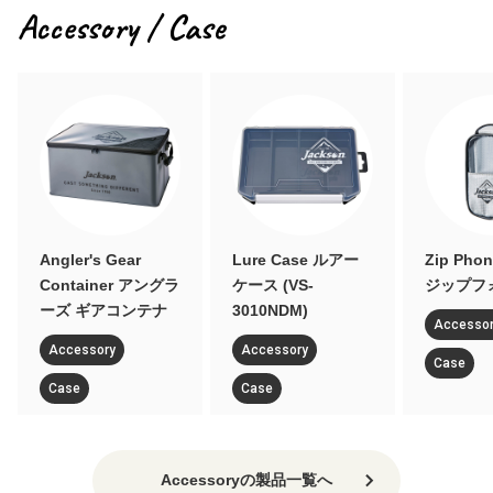
Accessory / Case
Lure Case ルアー
Zip Phone Poach
Ang
ングラ
ケース (VS-
ジップフォンポーチ
Ba
ナ
3010NDM)
ズ 
Accessory
Accessory
Ac
Case
Case
Ca
Accessoryの製品一覧へ