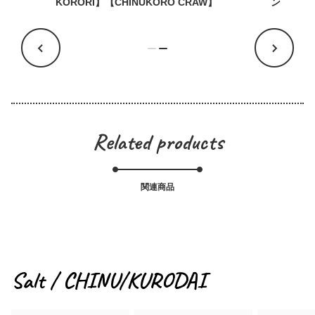
】
ン
KORORI
Related products
関連商品
Salt / CHINU/KURODAI