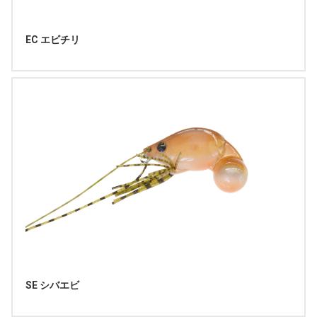
EC エビチリ
SE シバエビ