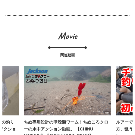
Movie
関連動画
ころクロ
ルアーでチヌ釣り初心者講座。3種類の釣り
ちぬ専用
U
方、狙う場所、使用ルアー、ロッドアクショ
ーの水中ア