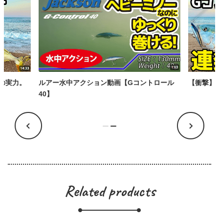
の実力。
ルアー水中アクション動画【Gコントロール
【衝撃】
40】
Related products