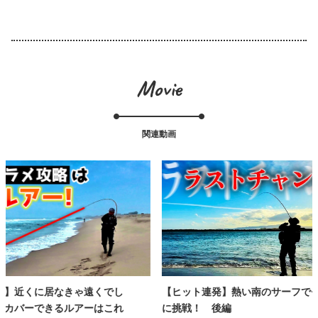
Movie
関連動画
でし
【ヒット連発】熱い南のサーフでモンスター
メタルエフ
これ
に挑戦！ 後編
Effect