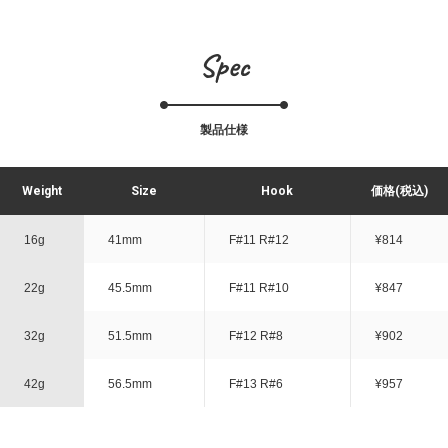
Spec
製品仕様
Weight
Size
Hook
価格(税込)
16g
41mm
F#11 R#12
¥814
22g
45.5mm
F#11 R#10
¥847
32g
51.5mm
F#12 R#8
¥902
42g
56.5mm
F#13 R#6
¥957