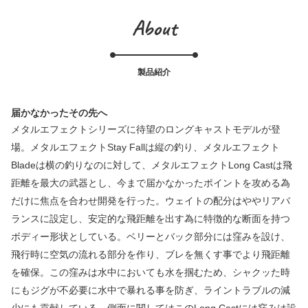
About
製品紹介
届かなかったその先へ
メタルエフェクトシリーズに待望のロングキャストモデルが登
場。メタルエフェクトStay Fallは縦の釣り、メタルエフェクト
Bladeは横の釣りなのに対して、メタルエフェクトLong Castは飛
距離を最大の武器とし、今まで届かなかったポイントを攻める為
だけに焦点を合わせ開発を行った。ウェイトの配分はややリアバ
ランスに設定し、安定的な飛距離を出す為に特徴的な断面を持つ
ボディー形状としている。ベリーとバック部分には窪みを設け、
飛行時に空気の流れる部分を作り、ブレを無くす事でより飛距離
を確保。この窪みは水中においても水を掴むため、シャクッた時
にもジグが不必要に水中で暴れる事を防ぎ、ライントラブルの減
少にも貢献している。側面に関してはこのLong Castには窪みは設