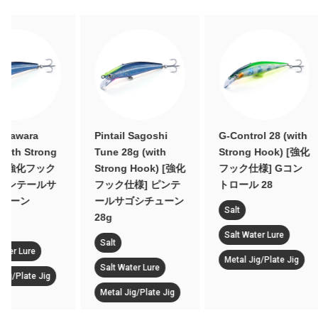
Pintail Sagoshi
G-Control 28 (with
Clear-S 
Tune 28g (with
Strong Hook) [強化
リア-S 
Strong Hook) [強化
フック仕様] Gコン
Salt
フック仕様] ピンテ
トロール 28
ールサゴシチューン
Salt Wate
Salt
28g
Metal Jig
Salt Water Lure
Salt
Metal Jig/Plate Jig
Salt Water Lure
Metal Jig/Plate Jig