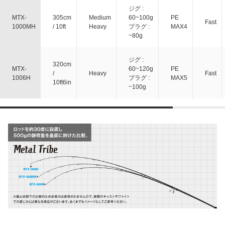
ジグ :
MTX-
305cm
Medium
60~100g
PE
Fast
1000MH
/ 10ft
Heavy
プラグ :
MAX4
~80g
ジグ :
320cm
MTX-
60~120g
PE
/
Heavy
Fast
1006H
プラグ :
MAX5
10ft6in
~100g