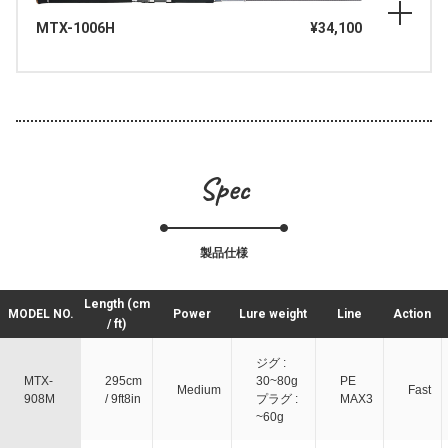
MTX-1006H
¥34,100
Spec
製品仕様
Length (cm
MODEL NO.
Power
Lure weight
Line
Action
/ ft)
ジグ :
MTX-
295cm
30~80g
PE
Medium
Fast
908M
/ 9ft8in
プラグ :
MAX3
~60g