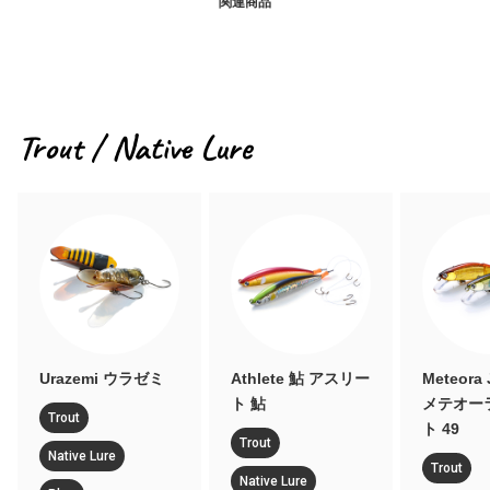
関連商品
Trout / Native Lure
Athlete 鮎 アスリー
Meteora Joint 49
Salaman
ト 鮎
メテオーラジョイン
マンダー
ト 49
Trout
Trout
Trout
Native Lure
Native Lu