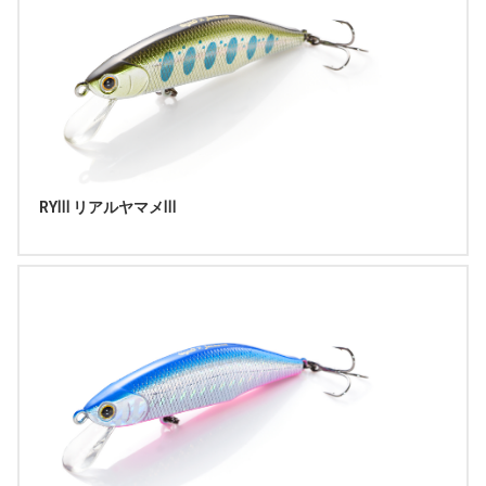
RYⅢ リアルヤマメⅢ