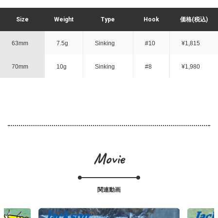
Size
Weight
Type
Hook
価格(税込)
63mm
7.5g
Sinking
#10
¥1,815
70mm
10g
Sinking
#8
¥1,980
Movie
関連動画