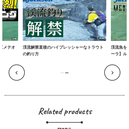
トラウト
渓流魚を魅了する強烈フラッシング【メテオ
渓流解禁
ーラ】ルアー水中アクション
の釣り方
Related products