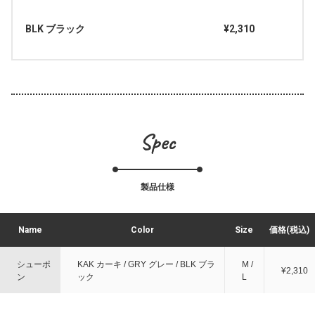
BLK ブラック
¥2,310
Spec
製品仕様
Name
Color
Size
価格(税込)
シューポ
KAK カーキ / GRY グレー / BLK ブラ
M /
¥2,310
ン
ック
L