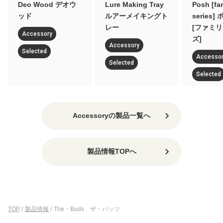
Deo Wood デオウ
Lure Making Tray
Posh [fa
ッド
ルアーメイキングト
series]
レー
[ファミ
Accessory
ズ]
Accessory
Selected
Accesso
Selected
Selected
Accessoryの製品一覧へ
製品情報TOPへ
TOP
/
製品情報
/
The・Buds ザ・バッツ