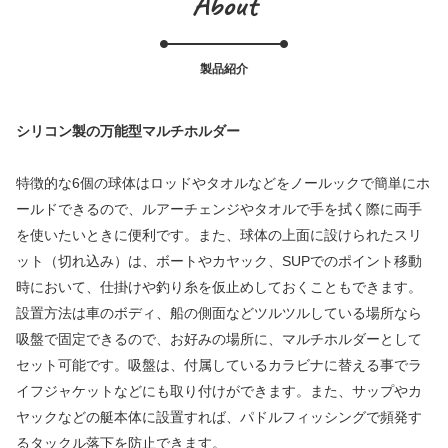
About
製品紹介
シリコン製の万能型マルチホルダー
特徴的な6個の球体はロッドやタオルなどをノールックで簡単にホ
ールドできるので、ルアーチェンジやタオルで手を拭く際に両手
を使いたいときに便利です。また、球体の上面に設けられたスリ
ット（切れ込み）は、ボートやカヤック、SUPでのポイント移動
時において、仕掛けや釣り糸を仮止めしておくこともできます。
設置方法は車のボディ、船の側面などツルツルしている場所なら
吸盤で固定できるので、お好みの場所に、マルチホルダーとして
セット可能です。吸盤は、付属しているカラビナに替える事でラ
イフジャケットなどにも取り付けができます。また、サップやカ
ヤックなどの艇本体に設置すれば、パドルフィッシングで頻発す
るタックル落下を防止できます。