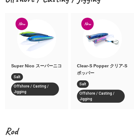
New
New
Super Nico スーパーニコ
Clear-S Popper クリア-S
ポッパー
Salt
Salt
Offshore / Casting /
Jigging
Offshore / Casting /
Jigging
Rod