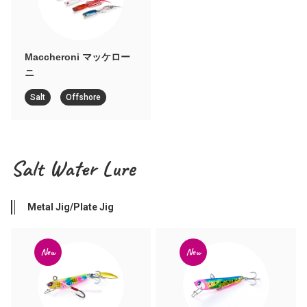
Maccheroni マッケロー
ニ
Salt
Offshore
Salt Water Lure
Metal Jig/Plate Jig
New
New