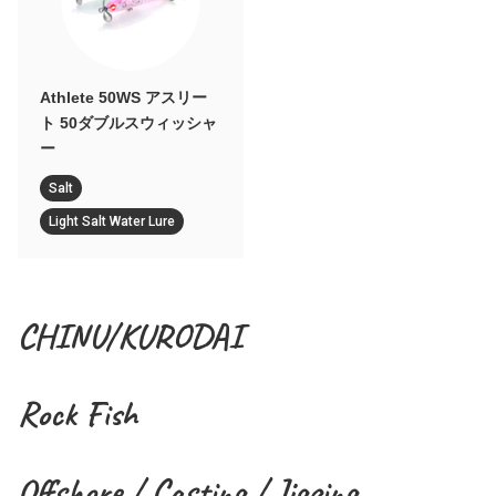
Athlete 50WS アスリー
ト 50ダブルスウィッシャ
ー
Salt
Light Salt Water Lure
CHINU/KURODAI
Rock Fish
Offshore / Casting / Jigging