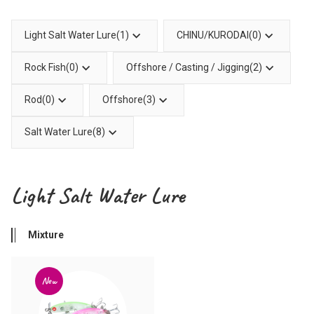
Light Salt Water Lure(1)
CHINU/KURODAI(0)
Rock Fish(0)
Offshore / Casting / Jigging(2)
Rod(0)
Offshore(3)
Salt Water Lure(8)
Light Salt Water Lure
Mixture
New