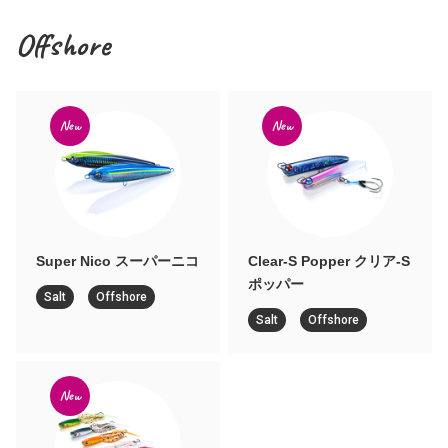
Offshore
New
New
Super Nico スーパーニコ
Clear-S Popper クリア-S
ポッパー
Salt
Offshore
Salt
Offshore
New