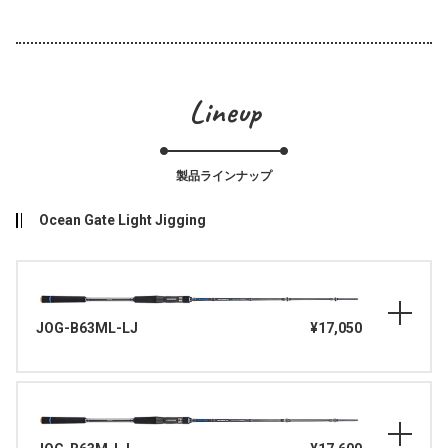
Lineup
製品ラインナップ
Ocean Gate Light Jigging
JOG-B63ML-LJ
¥17,050