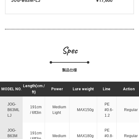
JOG-B63M-LJ
¥17,600
Spec
製品仕様
Length(cm /
MODEL NO.
Power
Lure weight
Line
Action
ft)
JOG-
PE
191cm
Medium
B63ML
MAX150g
#0.6-
Regular
/ 6ft3in
Light
LJ
1.2
JOG-
PE
191cm
B63M
Medium
MAX180g
#0.8-
Regular
/ 6ft3in