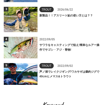
3
TROUT
2026/06/22
新製品！！アスリート鮎の使い方とは？？
4
2022/09/05
サワラをキャスティングで狙え!簡単なルアー操
作でサゴシ・アジ・青物!
5
TROUT
2022/09/02
芦ノ湖でレイクジギング!ワカサギは爆釣ジグで
40cmヒメマス&トラウト
Keyword