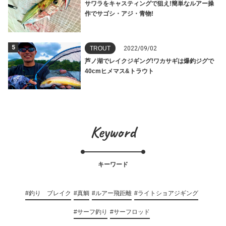
サワラをキャスティングで狙え!簡単なルアー操
作でサゴシ・アジ・青物!
5
TROUT
2022/09/02
芦ノ湖でレイクジギング!ワカサギは爆釣ジグで
40cmヒメマス&トラウト
Keyword
キーワード
#釣り ブレイク
#真鯛
#ルアー飛距離
#ライトショアジギング
#サーフ釣り
#サーフロッド