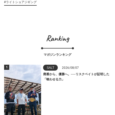
#ライトショアジギング
Ranking
マガジンランキング
1
SALT
2026/08/07
廃番から、優勝へ。──リスクベイトが証明した
「喰わせる力」