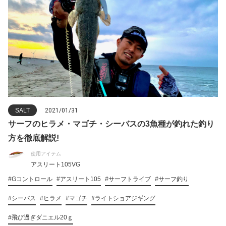
SALT
2021/01/31
サーフのヒラメ・マゴチ・シーバスの3魚種が釣れた釣り
方を徹底解説!
使用アイテム
アスリート105VG
#Gコントロール
#アスリート105
#サーフトライブ
#サーフ釣り
#シーバス
#ヒラメ
#マゴチ
#ライトショアジギング
#飛び過ぎダニエル20ｇ