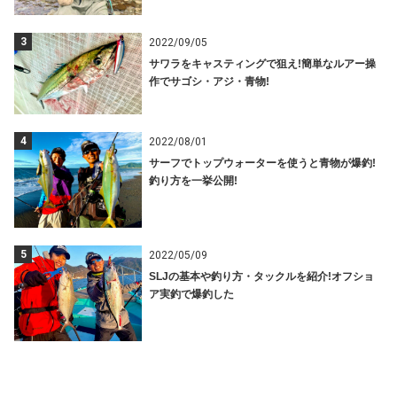
3
2022/09/05
サワラをキャスティングで狙え!簡単なルアー操
作でサゴシ・アジ・青物!
4
2022/08/01
サーフでトップウォーターを使うと青物が爆釣!
釣り方を一挙公開!
5
2022/05/09
SLJの基本や釣り方・タックルを紹介!オフショ
ア実釣で爆釣した