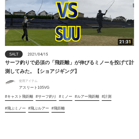
SALT
2021/04/15
サーフ釣りで必須の「飛距離」が伸びるミノーを投げて計
測してみた。【ショアジギング】
使用アイテム
アスリート105VG
#キャスト飛距離
#サーフ釣り
#ミノー
#ルアー飛距離
#計測
#飛ぶミノー
#飛ぶルアー
#飛距離