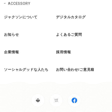
ACCESSORY
ジャクソンについて
デジタルカタログ
お知らせ
よくあるご質問
企業情報
採用情報
ソーシャルグッドな人たち
お問い合わせ/ご意見箱