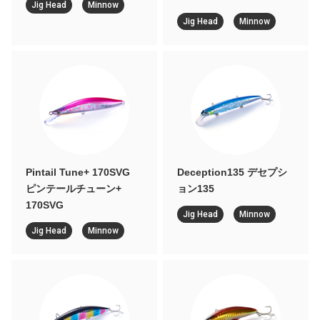
Jig Head
Minnow
Jig Head
Minnow
Pintail Tune+ 170SVG
Deception135 デセプシ
ピンテールチューン+
ョン135
170SVG
Jig Head
Minnow
Jig Head
Minnow