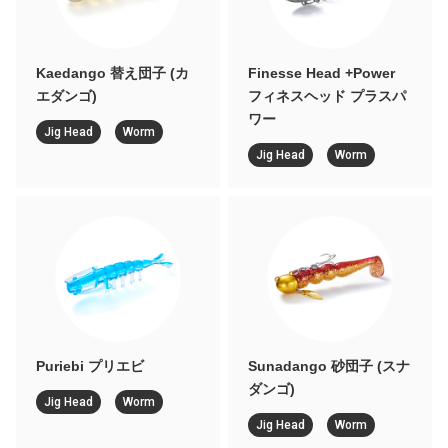
Kaedango 替え団子 (カ
Finesse Head +Power
エダンゴ)
フィネスヘッド プラスパ
ワー
Jig Head
Worm
Jig Head
Worm
Puriebi プリエビ
Sunadango 砂団子 (スナ
ダンゴ)
Jig Head
Worm
Jig Head
Worm