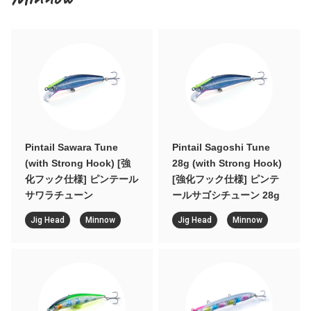
Pintail Sawara Tune
Pintail Sagoshi Tune
(with Strong Hook) [強
28g (with Strong Hook)
化フック仕様] ピンテール
[強化フック仕様] ピンテ
サワラチューン
ールサゴシチューン 28g
Jig Head
Minnow
Jig Head
Minnow