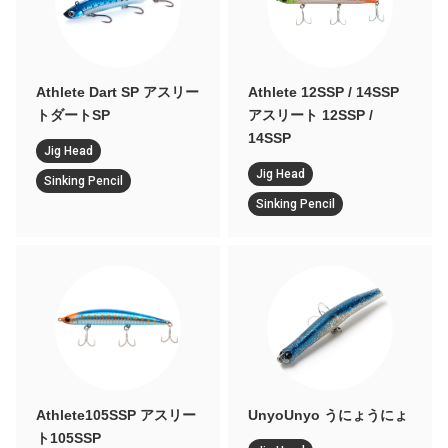
Athlete Dart SP アスリー
Athlete 12SSP / 14SSP
トダートSP
アスリート 12SSP /
14SSP
Jig Head
Jig Head
Sinking Pencil
Sinking Pencil
Athlete105SSP アスリー
UnyoUnyo うにょうにょ
ト105SSP