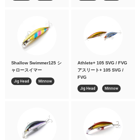
Shallow Swimmer125 シ
Athlete+ 105 SVG / FVG
ャロースイマー
アスリート+ 105 SVG /
FVG
Jig Head
Minnow
Jig Head
Minnow