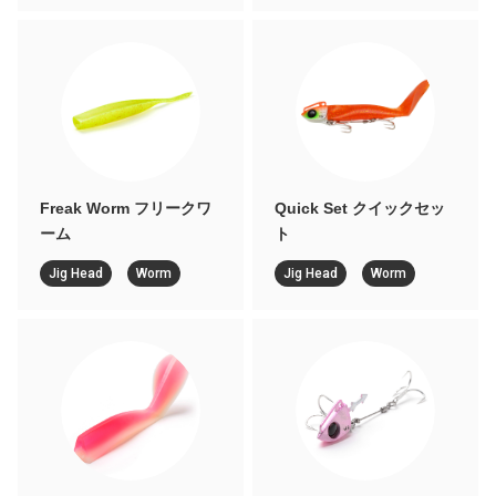
Freak Worm フリークワ
Quick Set クイックセッ
ーム
ト
Jig Head
Worm
Jig Head
Worm