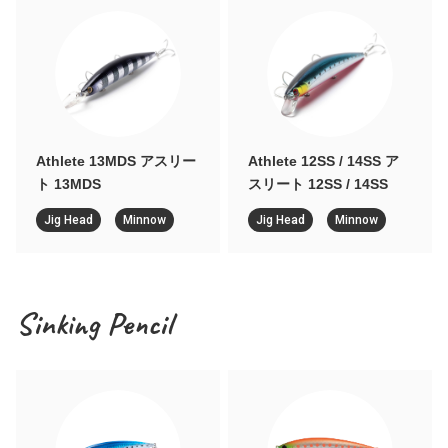
Athlete 13MDS アスリー
Athlete 12SS / 14SS ア
ト 13MDS
スリート 12SS / 14SS
Jig Head
Minnow
Jig Head
Minnow
Sinking Pencil